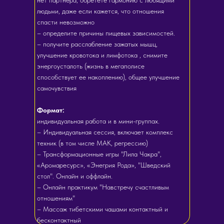
нет партнёра, обретете гармонию с любящими
людьми, даже если кажется, что отношения
спасти невозможно
– определите причины пищевых зависимостей.
– получите расслабление зажатых мышц,
улучшение кровотока и лимфотока , снимите
энергоусталоть (жизнь в мегаполисе
способствует ее накоплению), общее улучшение
самочувствия
Формат:
индивидуальная работа и в мини-группах.
– Индивидуальная сессия, включает комплекс
техник (в том числе МАК, регрессию)
– Трансформационные игры "Лила Чакра",
«Аромаресурс», «Энегрия Рода», "Шведский
стол". Онлайн и оффлайн.
– Онлайн практикум "Навстречу счастливым
отношениям"
– Массаж тибетскими чашами контактный и
бесконтактный