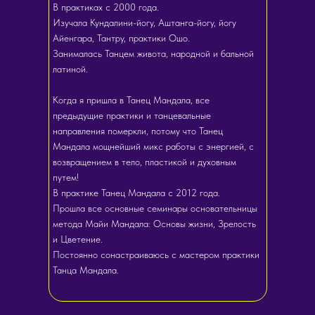
В практиках с 2000 года.
Изучала Кундалини-йогу, Аштанга-йогу, йогу
Айенгара, Тантру, практики Ошо.
Занималась Танцем живота, народной и бальной
латиной.
Когда я пришла в Танец Мандала, все
предыдущие практики и танцевальные
направления померкли, потому что Танец
Мандала мощнейший микс работы с энергией, с
возвращением в тело, пластикой и духовным
путем!
В практике Танец Мандала с 2012 года.
Прошла все основные семинары основательницы
метода Майи Мандала: Основы жизни, Зрелость
и Цветение.
Постоянно сонастраиваюсь с мастером практики
Танца Мандала.