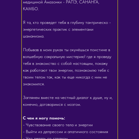
медициной Амазонки - РАПЭ, САНАНГА,
КАМБО.
Я та, кто проведет тебя в глубину тантрическо -
энергетических практик с элементами
шаманизма.
Побывав в моих руках ты окунёшься поистине в
волшебную сакральную мистерию! где я проведу
тебя в знакомство с собой настоящим, покажу
как работают твои энергии, познакомлю тебя с
твоим телом так, как ты еще никогда с ним не
знакомился.
Заглянем вместе на честный диалог к душе, ну и,
конечно, договоримся с мозгом.
С чем я могу помочь:
- Чувствование своего тела и энергии
- Выйти из депрессии и апатичного состояния
- Что делать со страхом