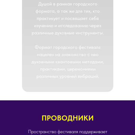
Душой в рамках городского
формата, а так же для тех, кто
практикует и посвящает себя
изучению и исследованию через
различные духовные инструменты.
Формат городского фестиваля
нацелен на знакомство с нео
духовными квантовыми методами,
практиками, церемониями
различных уровней вибраций.
ПРОВОДНИКИ
Пространство фестиваля поддерживает