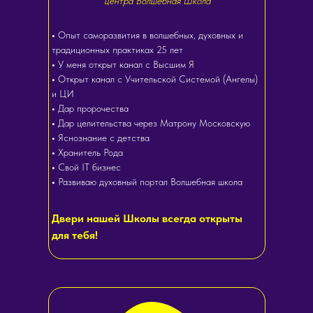
центра Волшебная Школа
•
Опыт саморазвития в волшебных, духовных и
традиционных практиках 25 лет
•
У меня открыт канал с Высшим Я
•
Открыт канал с Учительской Системой (Ангелы)
и ЦИ
•
Дар пророчества
•
Дар целительства через Матрону Московскую
•
Яснознание с детства
•
Хранитель Рода
•
Свой IT бизнес
•
Развиваю духовный портал Волшебная школа
Двери нашей Школы всегда открыты
для тебя!