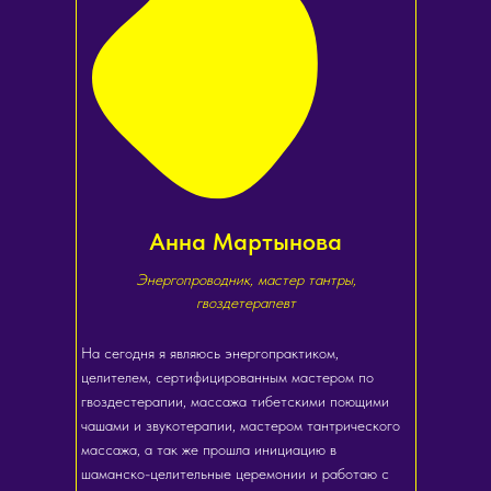
Анна Мартынова
Энергопроводник, мастер тантры,
гвоздетерапевт
На сегодня я являюсь энергопрактиком,
целителем, сертифицированным мастером по
гвоздестерапии, массажа тибетскими поющими
чашами и звукотерапии, мастером тантрического
массажа, а так же прошла инициацию в
шаманско-целительные церемонии и работаю с