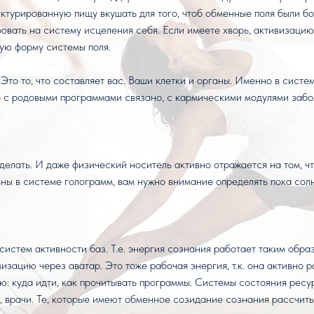
уктурированную пищу вкушать для того, чтоб обменные поля были б
ровать на систему исцеления себя. Если имеете хворь, активизаци
бую форму системы поля.
то то, что составляет вас. Ваши клетки и органы. Именно в систем
о с родовыми программами связано, с кармическими модулями забо
елать. И даже физический носитель активно отражается на том, ч
ивны в системе голограмм, вам нужно внимание определять пока со
систем активности баз. Т.е. энергия сознания работает таким обр
визацию через аватар. Это тоже рабочая энергия, т.к. она активно 
ю: куда идти, как прочитывать программы. Системы состояния рес
, врачи. Те, которые имеют обменное созидание сознания рассчит