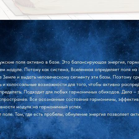
жские поля активно в базе. Это балансирующая энергия, гармо
м модуле. Потому как система, Вселенная определяет поля на 
 Земле и выдать человеческому сегменту эти базы. Поэтому ср
ь и колоссальные возможности для того, чтобы активно распре
пределять. Подходит для любых гармоничных обиходов. Дела – 
спространяя. Все осознанные состояния гармоничны, эффекти
ивности модуля на гармоничный успех.
поле. Там, где есть пробелы, обнуление энергия позволяет ак