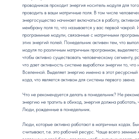
проводников проходит энергия носитель модуля для того
проводить в ваши матричные поля. В том числе человече
энергосущество начинает включаться в работу, активиз
мембрану поля то, что называется у вас первой чакрой.
программные модули, связанные с матричными программ
этих энергий полей. Понедельник активен тем, что выпо
модуля по различным матричным программам, выделяется
чтобы активно существовать человеческому сегменту, р
что дает активность системе выработки энергии то, что 
Вселенной. Выделяет энергию именно в этот ресурсный
кода, что является активом для системы первого звена.
Что не рекомендуется делать в понедельник? Не рекоме
энергию не тратить в обиход, энергия должна работать, ч
Люди, рожденные в понедельник.
Люди, которые активно работают в матричных кодах. Б
считывают, т.е. это рабочий ресурс. Чаще всего земные