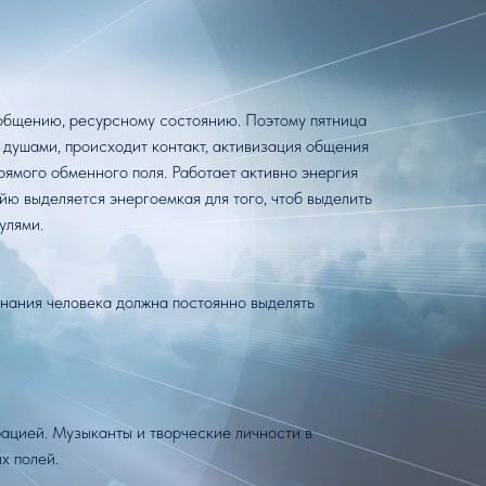
о общению, ресурсному состоянию. Поэтому пятница
душами, происходит контакт, активизация общения
прямого обменного поля. Работает активно энергия
ю выделяется энергоемкая для того, чтоб выделить
улями.
знания человека должна постоянно выделять
ацией. Музыканты и творческие личности в
х полей.