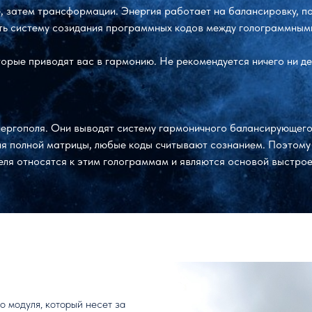
е, затем трансформации. Энергия работает на балансировку, п
ить систему созидания программных кодов между голограммными
торые приводят вас в гармонию. Не рекомендуется ничего ни де
нергополя. Они выводят систему гармоничного балансирующего
я полной матрицы, любые коды считывают сознанием. Поэтому
теля относятся к этим голограммам и являются основой выстро
 модуля, который несет за