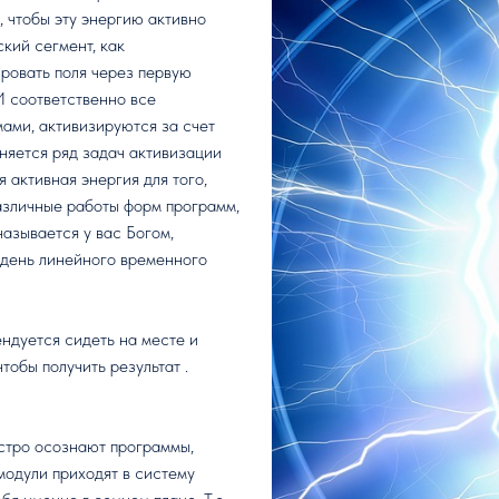
, чтобы эту энергию активно
ский сегмент, как
ировать поля через первую
 И соответственно все
ами, активизируются за счет
лняется ряд задач активизации
 активная энергия для того,
азличные работы форм программ,
называется у вас Богом,
 день линейного временного
ндуется сидеть на месте и
тобы получить результат .
ыстро осознают программы,
 модули приходят в систему