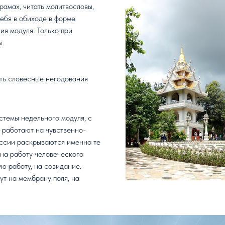
рамах, читать молитвословы,
ебя в обиходе в форме
ия модуля. Только при
ы.
ять словесные негодования
стемы недельного модуля, с
 работают на чувственно-
ессии раскрываются именно те
 на работу человеческого
ю работу, на созидание.
ут на мембрану поля, на