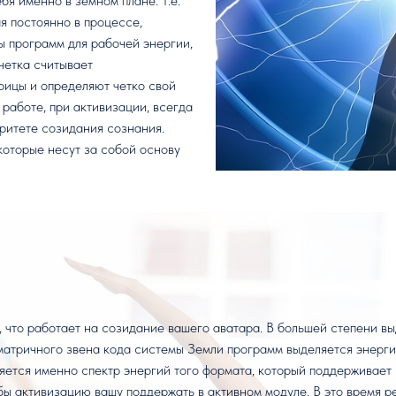
бя именно в земном плане. Т.е.
я постоянно в процессе,
ы программ для рабочей энергии,
четка считывает
ицы и определяют четко свой
 работе, при активизации, всегда
оритете созидания сознания.
оторые несут за собой основу
 что работает на созидание вашего аватара. В большей степени вы
матричного звена кода системы Земли программ выделяется энергия
яется именно спектр энергий того формата, который поддерживает
обы активизацию вашу поддержать в активном модуле. В это время 