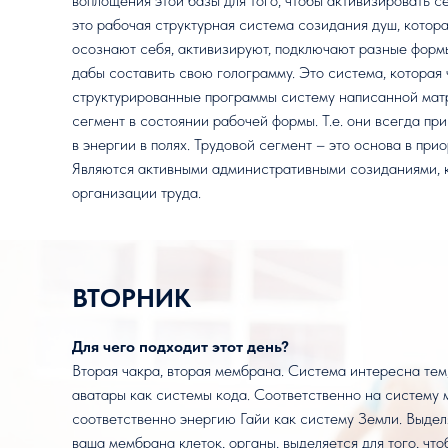
воплощения этой базы для того, чтобы активизировать се
это рабочая структурная система созидания душ, котора
осознают себя, активизируют, подключают разные форм
дабы составить свою голограмму. Это система, которая 
структурированные программы систему написанной матр
сегмент в состоянии рабочей формы. Т.е. они всегда при
в энергии в полях. Трудовой сегмент – это основа в при
Являются активными административными созиданиями, к
организации труда.
ВТОРНИК
Для чего подходит этот день?
Вторая чакра, вторая мембрана. Система интересна тем,
аватары как системы кода. Соответственно на систему 
соответственно энергию Гайи как систему Земли. Выдел
ваша мембрана клеток, органы, выделяется для того, чт