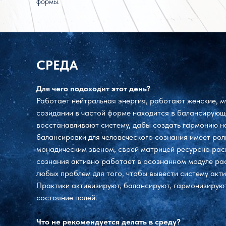
формы.
СРЕДА
Для чего подоходит этот день?
Работает нейтральная энергия, работают женские, му
созидании в частой форме находится в балансирующе
восстанавливают систему, дабы создать гармонию на
балансировки для человеческого сознания имеет рол
монадическим звеном, своей матрицей ресурсно рас
сознания активно работает в осознанном модуле ра
любых проблем для того, чтобы вывести систему акт
Практики активизируют, балансируют, гармонизируют 
состояние полей.
Что не рекомендуется делать в среду?