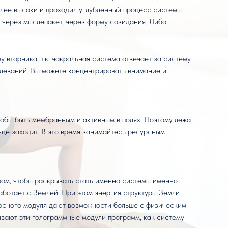
олее высоки и проходил углубленный процесс системы
ю через мыслепакет, через форму созидания. Либо
у вторника, т.к. чакральная система отвечает за систему
леваний. Вы можете концентрировать внимание и
тобы быть мембранным и активным в полях. Поэтому лежа
лнце заходит. В это время занимайтесь ресурсным
азом, чтобы раскрывать стать именно системы именно
работает с Землей. При этом энергия структуры Земли
урсного модуля дают возможности больше с физическим
ывают эти голограммные модули программ, как систему