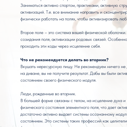
Заниматься активно спортом, практиками, активную стр
активизаций. Т.е. все внимание направить и сконцентри
физически работать на полях, чтобы активизировать лю
Второе поле – это система вашей физической оболочки. Э
созидания поля, активизации родовых связей. Особенн
проходить эти коды через исцеление себя.
Что не рекомендуется делать во вторник?
Вкушать нересурсную пищу. Не рекомендуем ничего не д
на диване, вы не получите результат. Дабы вы были акт
состоянием своего физического модуля.
Люди, рожденные во вторник.
В большей форме связаны с телом, на исцеление духа и 
физического состояния элементного поля, что дает акти
достаточно активно выдает системы осознанному модул
состоянием. Это системы таких профессий как целители