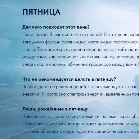
ПЯТНИЦА
Для чего подходит этот день?
Пятая чакра. Является также основной. В этот день про
загружена фонами различными матричными программами.
в поле. Т.е. система выстроена именно на то, чтобы акт
между вами, как эмоционально активными существами, я
энергию для системы обменных процессов между вами. 
Что не рекомендуется делать в пятницу?
Вопрос даже не рекомендаций. Не рекомендуется ничего
энергию. И согласно спектрам энергий, выделенным пол
Люди, рождённые в пятницу:
Чаще всего связаны со звуковыми сигналами, через общ
Общественные люди, которые дают информативные модул
системе обихода, актеры и другие специфические систе