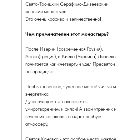
Свято-Троицкии Серафимо-Дивеевскии
женскии монастырь.
Это очень красиво и величественно!
Чем примечателен этот монастырь?
После Иверии (современная Грузия),
Афона(Греция), и Киева (Украина) Дивеево
почитается как «четвертыи удел Пресвятои
Богородицы».
Необыкновенное, чудесное место! Сильная
энергетика.
Душа очищается, наполняется
умиротворением и силои! А звон утренних и
вечерних колоколов создает особую
атмосферу.
Святая Канавка - это особое место, каждое