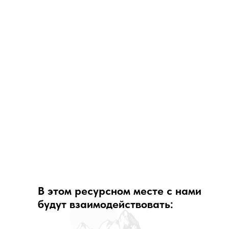
ЭЛЬБРУС
сердце нашей планеты!
Я приглашаю вас совершить
глубокий энергетический тур
вместе со мной, Юлией
Волшебной
В этом ресурсном месте с нами
будут взаимодействовать: