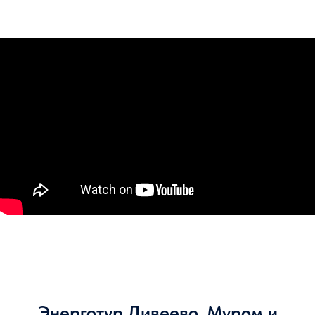
Энерготур Дивеево, Муром и