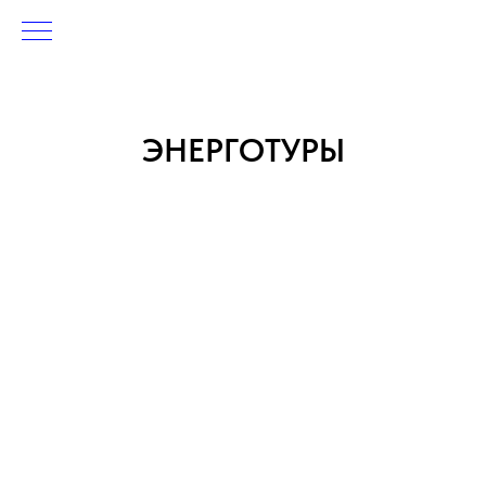
ЭНЕРГОТУРЫ
Предлагаем вам присоединиться
к незабываемому путешествию
ЭНЕРГОТУР
РЕТРИТ