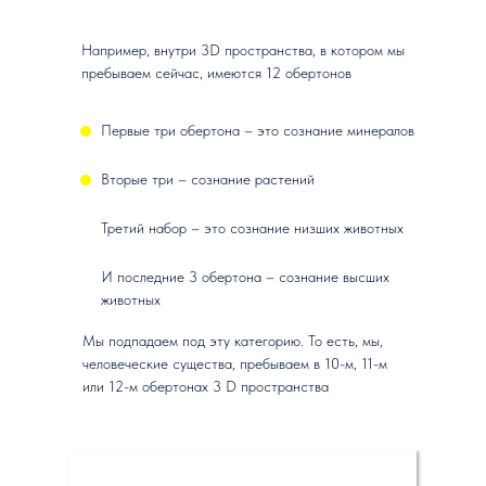
Например, внутри 3D пространства, в котором мы
пребываем сейчас, имеются 12 обертонов
Первые три обертона – это сознание минералов
Вторые три – сознание растений
Третий набор – это сознание низших животных
И последние 3 обертона – сознание высших
животных
Мы подпадаем под эту категорию. То есть, мы,
человеческие существа, пребываем в 10-м, 11-м
или 12-м обертонах 3 D пространства
Зачем нужны астральные путешествия?