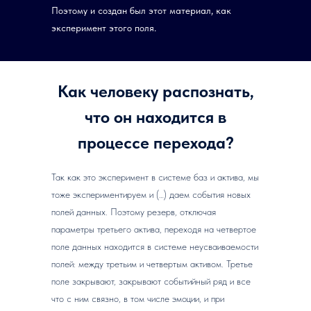
Поэтому и создан был этот материал, как
эксперимент этого поля.
Как человеку распознать,
что он находится в
процессе перехода?
Так как это эксперимент в системе баз и актива, мы
тоже экспериментируем и (…) даем события новых
полей данных. Поэтому резерв, отключая
параметры третьего актива, переходя на четвертое
поле данных находится в системе неусваиваемости
полей: между третьим и четвертым активом. Третье
поле закрывают, закрывают событийный ряд и все
что с ним связно, в том числе эмоции, и при