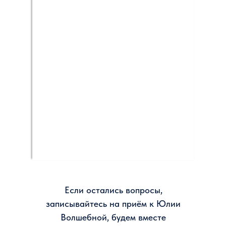
Энергии и вибрации параллельных измерений
объединены общим энергополем.
Сознание пребывая на каком либо
обертональном уровне, находясь в
параллельном измереии, соприкасаясь с теми
энергиями, где оно находиться в моменте,
начинает наполнять и выравнивать тонкие
энергоструктуры человека, теми энергиями,
которые составляют основу поля, тем самым
увеличивая энергообъем тонких оболочек тела
человека.
Если остались вопросы,
записывайтесь на приём к Юлии
Волшебной, будем вместе