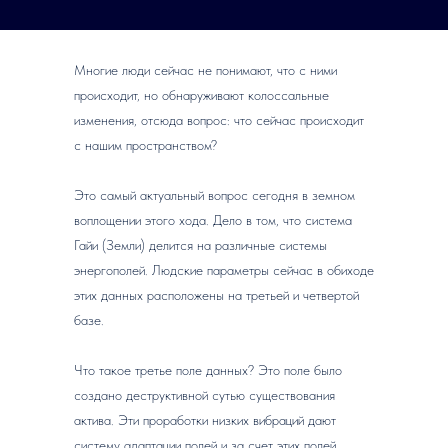
Многие люди сейчас не понимают, что с ними
происходит, но обнаруживают колоссальные
изменения, отсюда вопрос: что сейчас происходит
с нашим пространством?
Это самый актуальный вопрос сегодня в земном
воплощении этого хода. Дело в том, что система
Гайи (Земли) делится на различные системы
энергополей. Людские параметры сейчас в обиходе
этих данных расположены на третьей и четвертой
базе.
Что такое третье поле данных? Это поле было
создано деструктивной сутью существования
актива. Эти проработки низких вибраций дают
систему адаптации полей и за счет этих полей