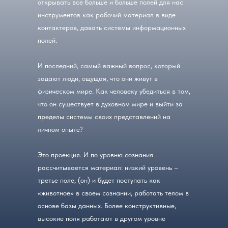
открывать все больше и больше полей для нас
инструментов как рабочий материал в виде
контактеров, давать системы информационных
полей.
И последний, самый важный вопрос, который
задают люди, ощущая, что они живут в
физическом мире. Как человеку убедиться в том,
что он существует в духовном мире и выйти за
пределы системы своих представлений на
личном опыте?
Это проекция. И по уровню сознания
рассчитывается материал: низкий уровень –
третье поле, (он) и будет поступать как
«животное» в своем сознании, работать телом в
основе базы данных. Более конструктивные,
высокие поля работают в другом уровне