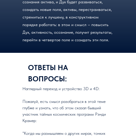
сознания актива, и Дух будет развиваться,
созидать новые поля, активы, перестраиваться,
стремиться к лучшему, в конструктивном
порядке работать: в этом и смысл – повысить
Дух, активность, осознание, получит результаты,
перейти в четвертое поле и созидать эти поля.
ОТВЕТЫ НА
ВОПРОСЫ:
Наглядный переход и устройство 3D и 4D:
Пожалуй, есть смысл разобраться в этой теме
глубже и узнать, что об этом сказал бывший
участник тайных космических программ Рэнди
Крамер:
"Когда мы размышляем о других мирах, тонких