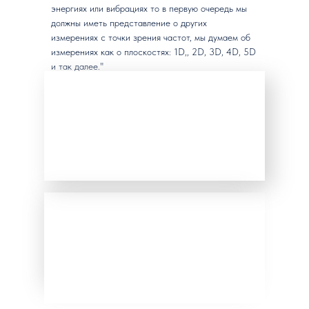
энергиях или вибрациях то в первую очередь мы
должны иметь представление о других
измерениях c точки зрения частот, мы думаем об
измерениях как о плоскостях: 1D,, 2D, 3D, 4D, 5D
и так далее."
Согласно нашему пониманию о структуре
мироздания, есть 12 плоскостных уровней,
содержащие в себе различные частоты
звучания
В свою очередь каждая плоскость ещё имеет
12 подуровней вибрационного колебания. В
музыке это зовётся ОБЕРТОНЫ, которые
влияют на стадию уровня сознания Души.