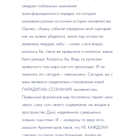
ожидали глобальных изменений
трансформационного порядка, на которые
указывали разные источники истории человечества.
Однако, сборку событий определил иной сценарий:
как мы можем убедиться, земля под ногами по-
прежнему твердая, небо – синее, и все вокруг,
казалось бы, такое же привычное и понятное, каким
было раньше. Казалось бы. Ведь за кулисами
привычного нам мира кое-что происходит. И не
замечать это сегодня – невозможно. Сегодня, мы с
вами являемся свидетелями становления новой
ПАРАДИГМЫ СОЗНАНИЯ человечества.
Привычный физический мир постепенно теряет свои
черты, саму суть своего содержания, мы входим в
пространство Духа, наделенное совершенно
новыми смыслами. И – «каждому по вере его»:
замысел Архитекторов таков, что НЕ КАЖДОМУ
суждено осознать трансформацию, пройти ее.